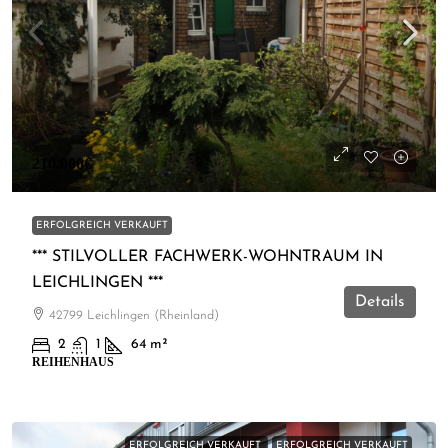
210.000€
ERFOLGREICH VERKAUFT
*** STILVOLLER FACHWERK-WOHNTRAUM IN
LEICHLINGEN ***
Details
42799 Leichlingen (Rheinland)
2
1
64
m²
REIHENHAUS
ERFOLGREICH VERKAUFT
ERFOLGREICH VERKAUFT