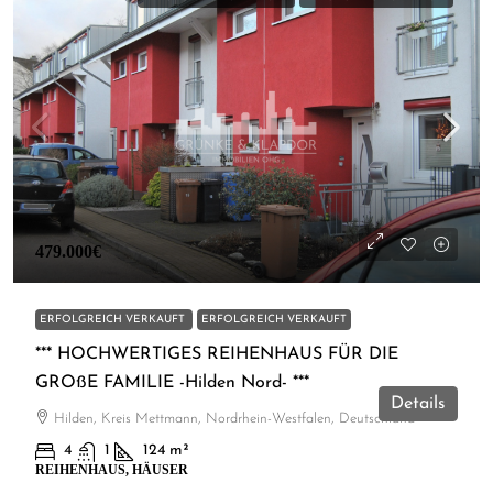
479.000€
ERFOLGREICH VERKAUFT
ERFOLGREICH VERKAUFT
*** HOCHWERTIGES REIHENHAUS FÜR DIE
GROßE FAMILIE -Hilden Nord- ***
Details
Hilden, Kreis Mettmann, Nordrhein-Westfalen, Deutschland
4
1
124
m²
REIHENHAUS, HÄUSER