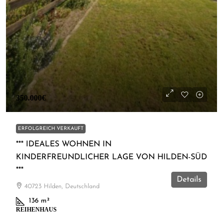
350.000€
ERFOLGREICH VERKAUFT
*** IDEALES WOHNEN IN
KINDERFREUNDLICHER LAGE VON HILDEN-SÜD
***
Details
40723 Hilden, Deutschland
136
m²
REIHENHAUS